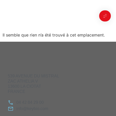
Il semble que rien n’a été trouvé à cet emplacement.
539 AVENUE DU MISTRAL
ZAC ATHELIA V
13600 LA CIOTAT
FRANCE
04 42 84 29 00
info@keybio.com